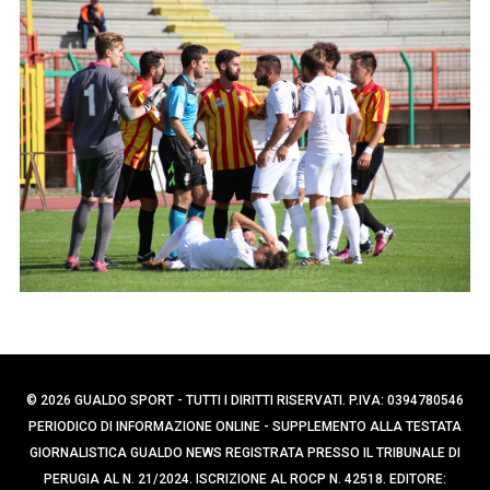
p
e
e
r
c
r
a
:
p
e
r
:
© 2026 GUALDO SPORT - TUTTI I DIRITTI RISERVATI. P.IVA: 0394780546
PERIODICO DI INFORMAZIONE ONLINE - SUPPLEMENTO ALLA TESTATA
GIORNALISTICA GUALDO NEWS REGISTRATA PRESSO IL TRIBUNALE DI
PERUGIA AL N. 21/2024. ISCRIZIONE AL ROCP N. 42518. EDITORE: