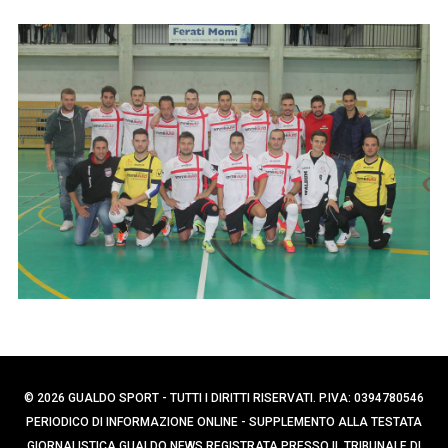
p
e
e
r
r
c
:
a
p
e
r
:
© 2026 GUALDO SPORT - TUTTI I DIRITTI RISERVATI. P.IVA: 0394780546
PERIODICO DI INFORMAZIONE ONLINE - SUPPLEMENTO ALLA TESTATA
GIORNALISTICA GUALDO NEWS REGISTRATA PRESSO IL TRIBUNALE DI