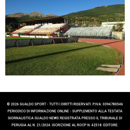
p
e
r
e
c
r
a
:
p
e
r
:
© 2026 GUALDO SPORT - TUTTI I DIRITTI RISERVATI. P.IVA: 0394780546
PERIODICO DI INFORMAZIONE ONLINE - SUPPLEMENTO ALLA TESTATA
GIORNALISTICA GUALDO NEWS REGISTRATA PRESSO IL TRIBUNALE DI
PERUGIA AL N. 21/2024. ISCRIZIONE AL ROCP N. 42518. EDITORE: