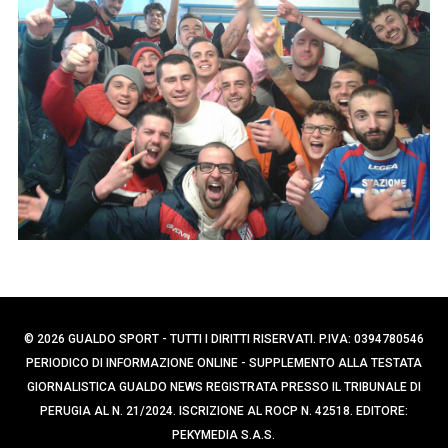
p
r
e
c
r
a
:
p
e
r
:
© 2026 GUALDO SPORT - TUTTI I DIRITTI RISERVATI. P.IVA: 0394780546
PERIODICO DI INFORMAZIONE ONLINE - SUPPLEMENTO ALLA TESTATA
GIORNALISTICA GUALDO NEWS REGISTRATA PRESSO IL TRIBUNALE DI
PERUGIA AL N. 21/2024. ISCRIZIONE AL ROCP N. 42518. EDITORE:
PEKYMEDIA S.A.S.