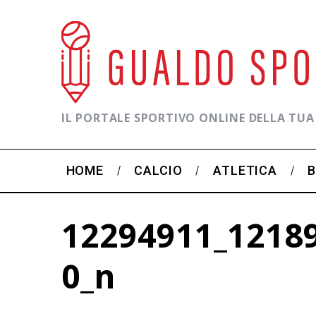
IL PORTALE SPORTIVO ONLINE DELLA TUA
HOME
CALCIO
ATLETICA
12294911_1218
0_n