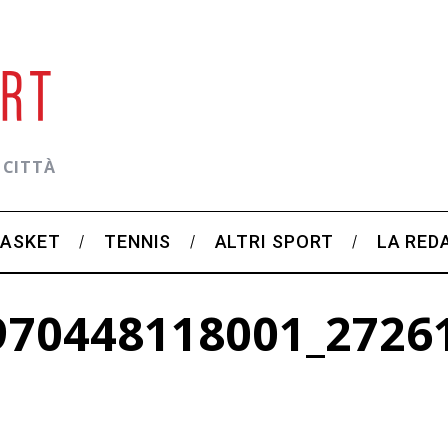
 CITTÀ
BASKET
TENNIS
ALTRI SPORT
LA RED
970448118001_2726