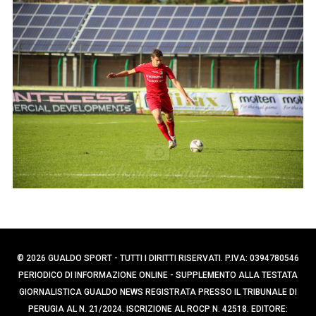
p
e
e
r
c
r
a
:
p
e
r
:
© 2026 GUALDO SPORT - TUTTI I DIRITTI RISERVATI. P.IVA: 0394780546
PERIODICO DI INFORMAZIONE ONLINE - SUPPLEMENTO ALLA TESTATA
GIORNALISTICA GUALDO NEWS REGISTRATA PRESSO IL TRIBUNALE DI
PERUGIA AL N. 21/2024. ISCRIZIONE AL ROCP N. 42518. EDITORE: