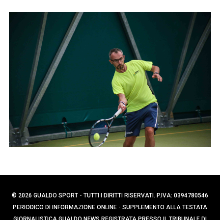
p
e
e
r
r
c
:
a
p
e
r
:
© 2026 GUALDO SPORT - TUTTI I DIRITTI RISERVATI. P.IVA: 0394780546
PERIODICO DI INFORMAZIONE ONLINE - SUPPLEMENTO ALLA TESTATA
GIORNALISTICA GUALDO NEWS REGISTRATA PRESSO IL TRIBUNALE DI