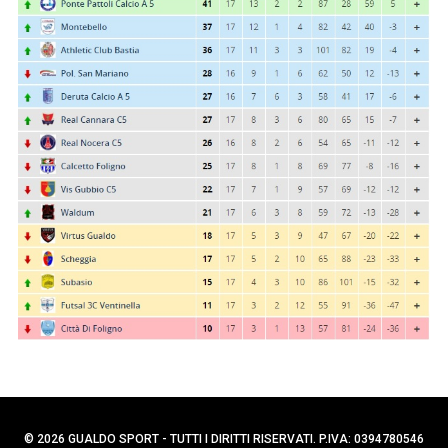
p
C
e
e
r
r
c
:
a
p
e
r
:
© 2026 GUALDO SPORT - TUTTI I DIRITTI RISERVATI. P.IVA: 0394780546