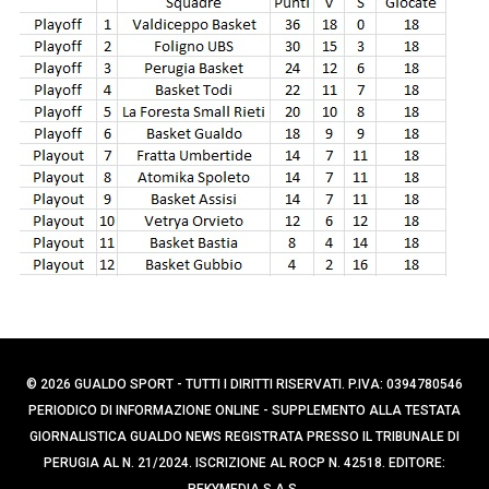
p
e
r
e
c
r
a
:
p
e
r
:
© 2026 GUALDO SPORT - TUTTI I DIRITTI RISERVATI. P.IVA: 0394780546
PERIODICO DI INFORMAZIONE ONLINE - SUPPLEMENTO ALLA TESTATA
GIORNALISTICA GUALDO NEWS REGISTRATA PRESSO IL TRIBUNALE DI
PERUGIA AL N. 21/2024. ISCRIZIONE AL ROCP N. 42518. EDITORE: