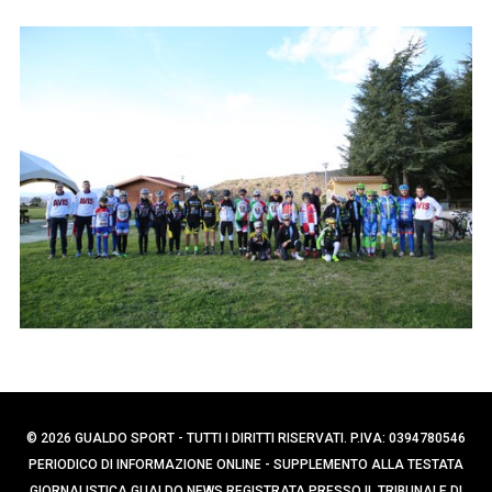
p
e
e
r
r
c
:
a
p
e
r
:
© 2026 GUALDO SPORT - TUTTI I DIRITTI RISERVATI. P.IVA: 0394780546
PERIODICO DI INFORMAZIONE ONLINE - SUPPLEMENTO ALLA TESTATA
GIORNALISTICA GUALDO NEWS REGISTRATA PRESSO IL TRIBUNALE DI