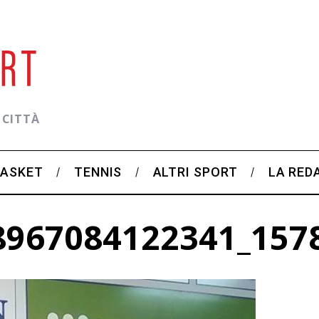
 CITTÀ
BASKET
TENNIS
ALTRI SPORT
LA RED
8967084122341_157