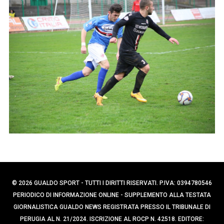
p
e
e
r
c
r
a
:
p
e
r
:
© 2026 GUALDO SPORT - TUTTI I DIRITTI RISERVATI. P.IVA: 0394780546
PERIODICO DI INFORMAZIONE ONLINE - SUPPLEMENTO ALLA TESTATA
GIORNALISTICA GUALDO NEWS REGISTRATA PRESSO IL TRIBUNALE DI
PERUGIA AL N. 21/2024. ISCRIZIONE AL ROCP N. 42518. EDITORE: