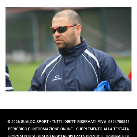
p
e
e
r
r
c
:
a
p
e
r
:
© 2026 GUALDO SPORT - TUTTI I DIRITTI RISERVATI. P.IVA: 0394780546
PERIODICO DI INFORMAZIONE ONLINE - SUPPLEMENTO ALLA TESTATA
GIORNALISTICA GUALDO NEWS REGISTRATA PRESSO IL TRIBUNALE DI