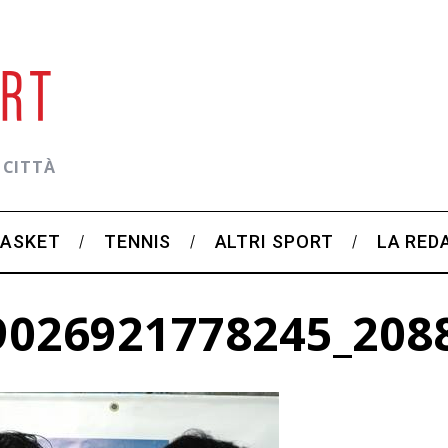
 CITTÀ
BASKET
TENNIS
ALTRI SPORT
LA RED
9026921778245_208