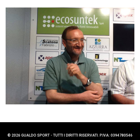
p
C
e
e
r
r
c
:
a
p
e
r
:
© 2026 GUALDO SPORT - TUTTI I DIRITTI RISERVATI. P.IVA: 0394780546