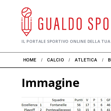
IL PORTALE SPORTIVO ONLINE DELLA TUA
HOME
CALCIO
ATLETICA
Immagine
C