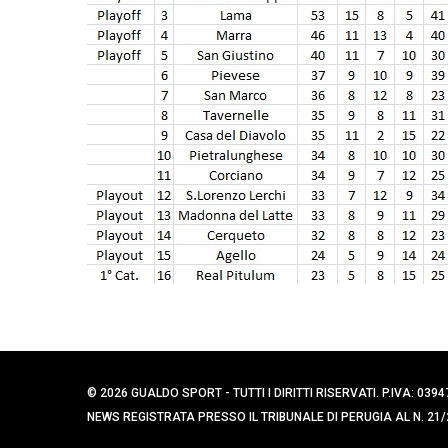
e
r
c
a
p
e
r
:
© 2026 GUALDO SPORT - TUTTI I DIRITTI RISERVATI. P.IVA: 
NEWS REGISTRATA PRESSO IL TRIBUNALE DI PERUGIA AL N. 21/2