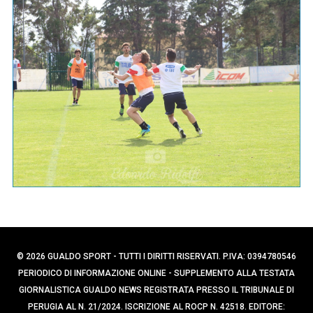
p
e
e
r
c
r
a
:
p
e
r
:
© 2026 GUALDO SPORT - TUTTI I DIRITTI RISERVATI. P.IVA: 0394780546
PERIODICO DI INFORMAZIONE ONLINE - SUPPLEMENTO ALLA TESTATA
GIORNALISTICA GUALDO NEWS REGISTRATA PRESSO IL TRIBUNALE DI
PERUGIA AL N. 21/2024. ISCRIZIONE AL ROCP N. 42518. EDITORE: