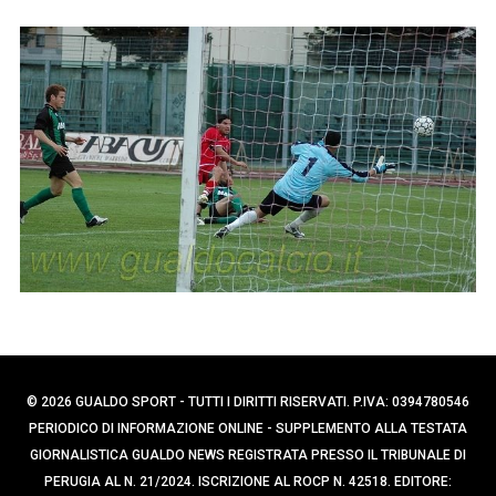
p
e
r
e
c
r
a
:
p
e
r
:
© 2026 GUALDO SPORT - TUTTI I DIRITTI RISERVATI. P.IVA: 0394780546
PERIODICO DI INFORMAZIONE ONLINE - SUPPLEMENTO ALLA TESTATA
GIORNALISTICA GUALDO NEWS REGISTRATA PRESSO IL TRIBUNALE DI
PERUGIA AL N. 21/2024. ISCRIZIONE AL ROCP N. 42518. EDITORE: