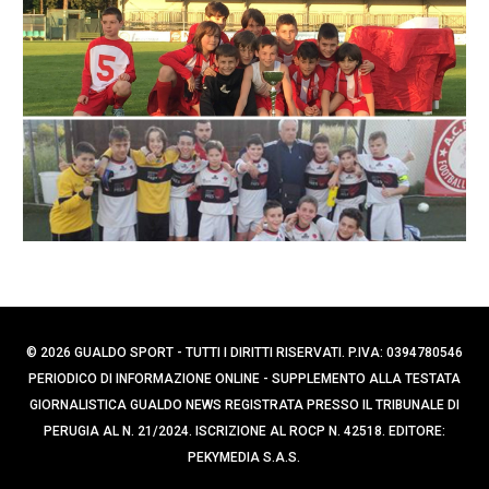
p
r
e
c
a
r
p
:
e
r
:
© 2026 GUALDO SPORT - TUTTI I DIRITTI RISERVATI. P.IVA: 0394780546
PERIODICO DI INFORMAZIONE ONLINE - SUPPLEMENTO ALLA TESTATA
GIORNALISTICA GUALDO NEWS REGISTRATA PRESSO IL TRIBUNALE DI
PERUGIA AL N. 21/2024. ISCRIZIONE AL ROCP N. 42518. EDITORE:
PEKYMEDIA S.A.S.