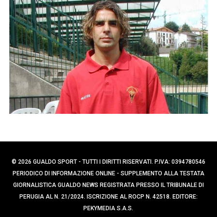
p
r
e
c
r
a
p
:
e
r
:
© 2026 GUALDO SPORT - TUTTI I DIRITTI RISERVATI. P.IVA: 0394780546
PERIODICO DI INFORMAZIONE ONLINE - SUPPLEMENTO ALLA TESTATA
GIORNALISTICA GUALDO NEWS REGISTRATA PRESSO IL TRIBUNALE DI
PERUGIA AL N. 21/2024. ISCRIZIONE AL ROCP N. 42518. EDITORE:
PEKYMEDIA S.A.S.