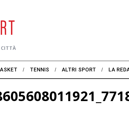
 CITTÀ
BASKET
TENNIS
ALTRI SPORT
LA RED
8605608011921_771