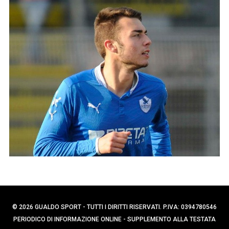
p
C
e
e
r
r
c
:
a
p
e
r
:
© 2026 GUALDO SPORT - TUTTI I DIRITTI RISERVATI. P.IVA: 0394780546
PERIODICO DI INFORMAZIONE ONLINE - SUPPLEMENTO ALLA TESTATA