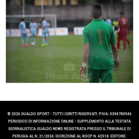
p
e
e
r
c
r
a
:
p
e
r
:
© 2026 GUALDO SPORT - TUTTI I DIRITTI RISERVATI. P.IVA: 0394780546
PERIODICO DI INFORMAZIONE ONLINE - SUPPLEMENTO ALLA TESTATA
GIORNALISTICA GUALDO NEWS REGISTRATA PRESSO IL TRIBUNALE DI
PERUGIA AL N. 21/2024. ISCRIZIONE AL ROCP N. 42518. EDITORE: