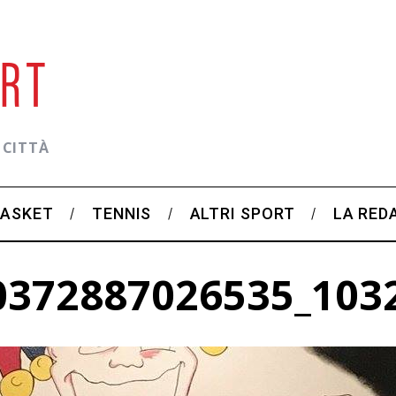
 CITTÀ
BASKET
TENNIS
ALTRI SPORT
LA RED
0372887026535_103