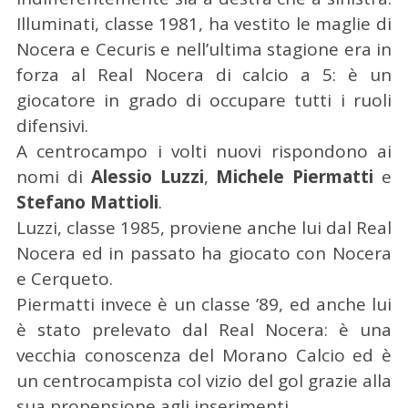
Illuminati, classe 1981, ha vestito le maglie di
Nocera e Cecuris e nell’ultima stagione era in
forza al Real Nocera di calcio a 5: è un
giocatore in grado di occupare tutti i ruoli
difensivi.
A centrocampo i volti nuovi rispondono ai
nomi di
Alessio Luzzi
,
Michele Piermatti
e
Stefano Mattioli
.
Luzzi, classe 1985, proviene anche lui dal Real
Nocera ed in passato ha giocato con Nocera
e Cerqueto.
Piermatti invece è un classe ’89, ed anche lui
è stato prelevato dal Real Nocera: è una
C
vecchia conoscenza del Morano Calcio ed è
e
un centrocampista col vizio del gol grazie alla
r
sua propensione agli inserimenti.