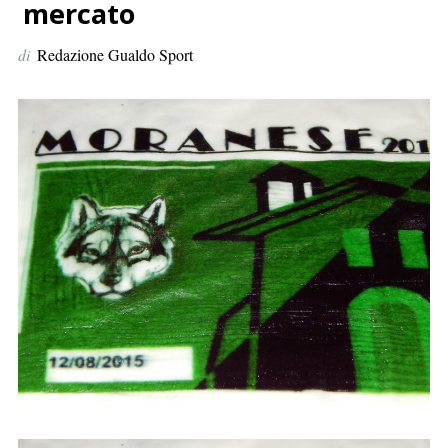
p
mercato
e
di
Redazione Gualdo Sport
r
: