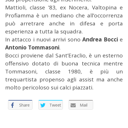
c
Mattioli, classe ’83, ex Nocera, Valtopina e
a
p
Profiamma è un mediano che all’occorrenza
e
può arretrare anche in difesa e porta
r
esperienza a tutta la squadra.
:
In attacco i nuovi arrivi sono
Andrea Bocci
e
Antonio Tommasoni
.
Bocci proviene dal Sant’Eraclio, è un esterno
offensivo dotato di buona tecnica mentre
Tommasoni, classe 1980, è più un
trequartista propenso agli assist ma anche
molto pericoloso sui calci piazzati.
Share
Tweet
Mail