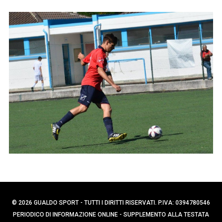
p
C
e
e
r
r
c
:
a
p
e
r
:
© 2026 GUALDO SPORT - TUTTI I DIRITTI RISERVATI. P.IVA: 0394780546
PERIODICO DI INFORMAZIONE ONLINE - SUPPLEMENTO ALLA TESTATA