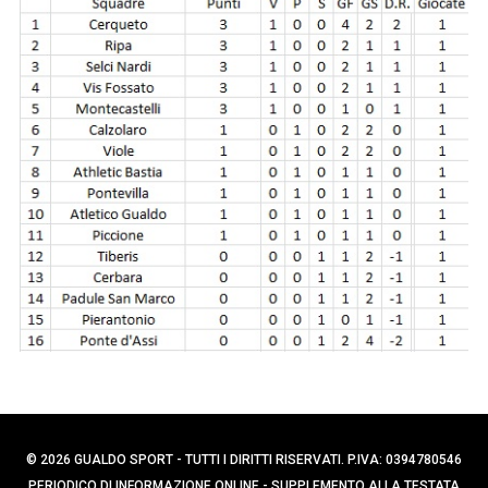
p
C
e
e
r
r
c
:
a
p
e
r
:
© 2026 GUALDO SPORT - TUTTI I DIRITTI RISERVATI. P.IVA: 0394780546
PERIODICO DI INFORMAZIONE ONLINE - SUPPLEMENTO ALLA TESTATA