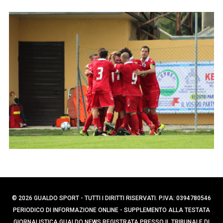
p
e
e
r
r
c
:
a
p
e
r
:
© 2026 GUALDO SPORT - TUTTI I DIRITTI RISERVATI. P.IVA: 0394780546
PERIODICO DI INFORMAZIONE ONLINE - SUPPLEMENTO ALLA TESTATA
GIORNALISTICA GUALDO NEWS REGISTRATA PRESSO IL TRIBUNALE DI