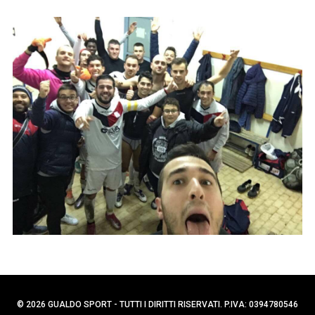
p
C
e
e
r
r
c
:
a
p
e
r
:
© 2026 GUALDO SPORT - TUTTI I DIRITTI RISERVATI. P.IVA: 0394780546