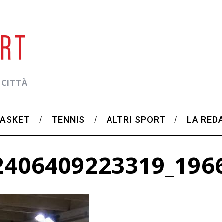
 CITTÀ
BASKET
TENNIS
ALTRI SPORT
LA RED
2406409223319_196