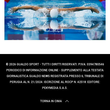
p
c
e
a
p
r
e
:
r
:
© 2026 GUALDO SPORT - TUTTI I DIRITTI RISERVATI. P.IVA: 0394780546
PERIODICO DI INFORMAZIONE ONLINE - SUPPLEMENTO ALLA TESTATA
GIORNALISTICA GUALDO NEWS REGISTRATA PRESSO IL TRIBUNALE DI
PERUGIA AL N. 21/2024. ISCRIZIONE AL ROCP N. 42518. EDITORE:
PEKYMEDIA S.A.S.
TORNA IN CIMA