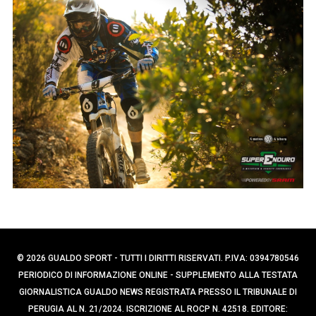
p
e
e
r
c
r
a
:
p
e
r
:
© 2026 GUALDO SPORT - TUTTI I DIRITTI RISERVATI. P.IVA: 0394780546
PERIODICO DI INFORMAZIONE ONLINE - SUPPLEMENTO ALLA TESTATA
GIORNALISTICA GUALDO NEWS REGISTRATA PRESSO IL TRIBUNALE DI
PERUGIA AL N. 21/2024. ISCRIZIONE AL ROCP N. 42518. EDITORE: