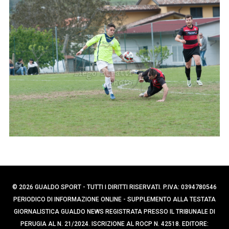
p
e
e
r
c
r
a
:
p
e
r
:
© 2026 GUALDO SPORT - TUTTI I DIRITTI RISERVATI. P.IVA: 0394780546
PERIODICO DI INFORMAZIONE ONLINE - SUPPLEMENTO ALLA TESTATA
GIORNALISTICA GUALDO NEWS REGISTRATA PRESSO IL TRIBUNALE DI
PERUGIA AL N. 21/2024. ISCRIZIONE AL ROCP N. 42518. EDITORE: