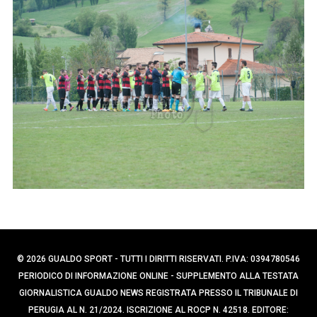
p
e
e
r
c
r
a
:
p
e
r
:
© 2026 GUALDO SPORT - TUTTI I DIRITTI RISERVATI. P.IVA: 0394780546
PERIODICO DI INFORMAZIONE ONLINE - SUPPLEMENTO ALLA TESTATA
GIORNALISTICA GUALDO NEWS REGISTRATA PRESSO IL TRIBUNALE DI
PERUGIA AL N. 21/2024. ISCRIZIONE AL ROCP N. 42518. EDITORE: