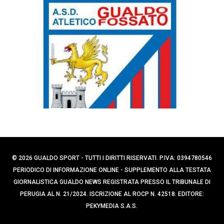
p
r
e
c
a
r
p
:
e
r
:
© 2026 GUALDO SPORT - TUTTI I DIRITTI RISERVATI. P.IVA: 0394780546
PERIODICO DI INFORMAZIONE ONLINE - SUPPLEMENTO ALLA TESTATA
GIORNALISTICA GUALDO NEWS REGISTRATA PRESSO IL TRIBUNALE DI
PERUGIA AL N. 21/2024. ISCRIZIONE AL ROCP N. 42518. EDITORE:
PEKYMEDIA S.A.S.