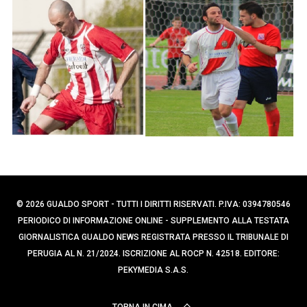
p
r
c
e
a
r
p
:
e
r
:
© 2026 GUALDO SPORT - TUTTI I DIRITTI RISERVATI. P.IVA: 0394780546
PERIODICO DI INFORMAZIONE ONLINE - SUPPLEMENTO ALLA TESTATA
GIORNALISTICA GUALDO NEWS REGISTRATA PRESSO IL TRIBUNALE DI
PERUGIA AL N. 21/2024. ISCRIZIONE AL ROCP N. 42518. EDITORE:
PEKYMEDIA S.A.S.
TORNA IN CIMA