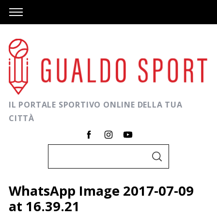
IL PORTALE SPORTIVO ONLINE DELLA TUA
CITTÀ
C
C
e
E
R
r
C
WhatsApp Image 2017-07-09
A
c
at 16.39.21
a