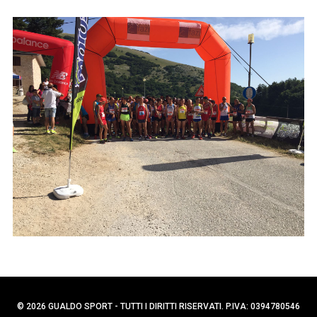
p
C
e
e
r
r
c
:
a
p
e
r
:
© 2026 GUALDO SPORT - TUTTI I DIRITTI RISERVATI. P.IVA: 0394780546