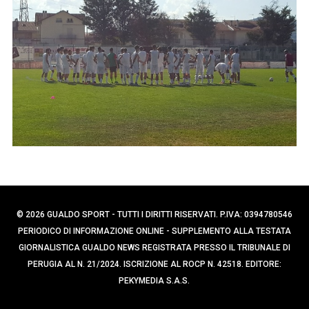
p
r
e
c
a
r
p
:
e
r
:
© 2026 GUALDO SPORT - TUTTI I DIRITTI RISERVATI. P.IVA: 0394780546
PERIODICO DI INFORMAZIONE ONLINE - SUPPLEMENTO ALLA TESTATA
GIORNALISTICA GUALDO NEWS REGISTRATA PRESSO IL TRIBUNALE DI
PERUGIA AL N. 21/2024. ISCRIZIONE AL ROCP N. 42518. EDITORE:
PEKYMEDIA S.A.S.