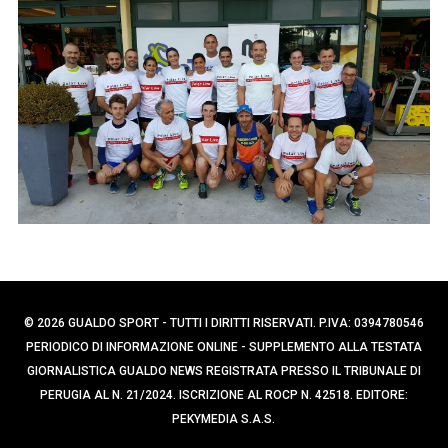
p
r
e
c
a
r
p
:
e
r
:
© 2026 GUALDO SPORT - TUTTI I DIRITTI RISERVATI. P.IVA: 0394780546
PERIODICO DI INFORMAZIONE ONLINE - SUPPLEMENTO ALLA TESTATA
GIORNALISTICA GUALDO NEWS REGISTRATA PRESSO IL TRIBUNALE DI
PERUGIA AL N. 21/2024. ISCRIZIONE AL ROCP N. 42518. EDITORE:
PEKYMEDIA S.A.S.