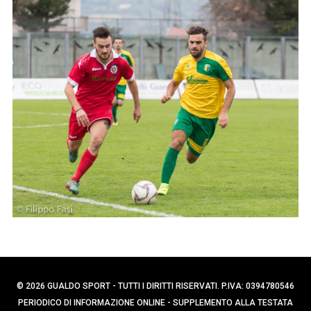
p
C
e
e
r
r
c
:
a
p
e
r
:
© 2026 GUALDO SPORT - TUTTI I DIRITTI RISERVATI. P.IVA: 0394780546
PERIODICO DI INFORMAZIONE ONLINE - SUPPLEMENTO ALLA TESTATA