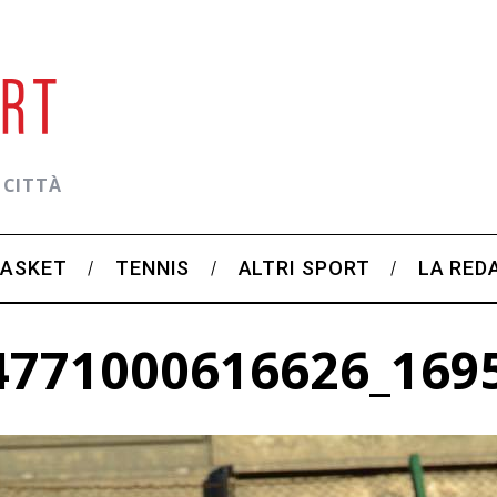
 CITTÀ
BASKET
TENNIS
ALTRI SPORT
LA RED
4771000616626_169