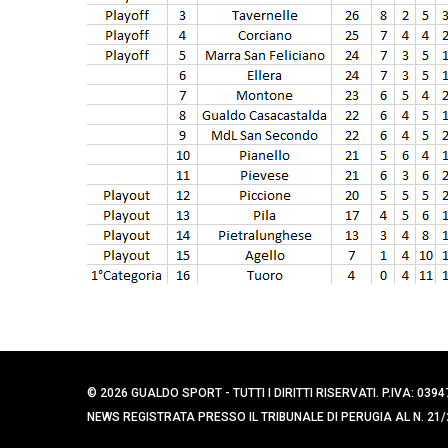
e
r
c
a
p
e
r
:
© 2026 GUALDO SPORT - TUTTI I DIRITTI RISERVATI. P.IVA: 
NEWS REGISTRATA PRESSO IL TRIBUNALE DI PERUGIA AL N. 21/2