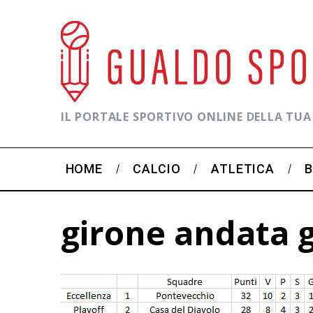
IL PORTALE SPORTIVO ONLINE DELLA TUA
HOME
CALCIO
ATLETICA
girone andata 
C