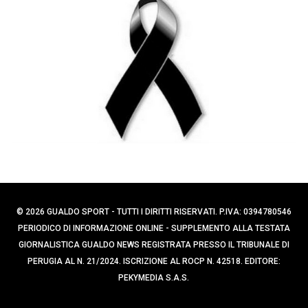
p
r
c
e
a
r
p
:
e
r
:
© 2026 GUALDO SPORT - TUTTI I DIRITTI RISERVATI. P.IVA: 0394780546
PERIODICO DI INFORMAZIONE ONLINE - SUPPLEMENTO ALLA TESTATA
GIORNALISTICA GUALDO NEWS REGISTRATA PRESSO IL TRIBUNALE DI
PERUGIA AL N. 21/2024. ISCRIZIONE AL ROCP N. 42518. EDITORE:
PEKYMEDIA S.A.S.