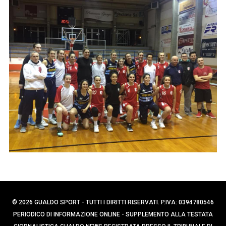
p
e
e
r
r
c
:
a
p
e
r
:
© 2026 GUALDO SPORT - TUTTI I DIRITTI RISERVATI. P.IVA: 0394780546
PERIODICO DI INFORMAZIONE ONLINE - SUPPLEMENTO ALLA TESTATA