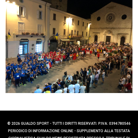
p
e
e
r
r
c
:
a
p
e
r
:
© 2026 GUALDO SPORT - TUTTI I DIRITTI RISERVATI. P.IVA: 0394780546
PERIODICO DI INFORMAZIONE ONLINE - SUPPLEMENTO ALLA TESTATA