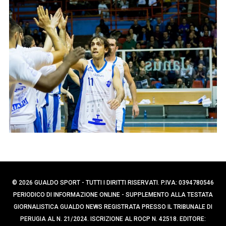
p
e
r
e
c
r
a
:
p
e
r
:
© 2026 GUALDO SPORT - TUTTI I DIRITTI RISERVATI. P.IVA: 0394780546
PERIODICO DI INFORMAZIONE ONLINE - SUPPLEMENTO ALLA TESTATA
GIORNALISTICA GUALDO NEWS REGISTRATA PRESSO IL TRIBUNALE DI
PERUGIA AL N. 21/2024. ISCRIZIONE AL ROCP N. 42518. EDITORE: