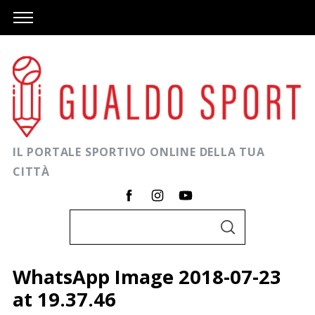
IL PORTALE SPORTIVO ONLINE DELLA TUA
CITTÀ
C
C
e
E
R
r
C
WhatsApp Image 2018-07-23
A
c
at 19.37.46
a