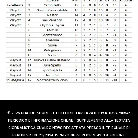
p
e
e
r
c
r
a
:
p
e
r
:
© 2026 GUALDO SPORT - TUTTI I DIRITTI RISERVATI. P.IVA: 0394780546
PERIODICO DI INFORMAZIONE ONLINE - SUPPLEMENTO ALLA TESTATA
GIORNALISTICA GUALDO NEWS REGISTRATA PRESSO IL TRIBUNALE DI
PERUGIA AL N. 21/2024. ISCRIZIONE AL ROCP N. 42518. EDITORE: