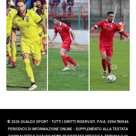
p
e
e
r
r
c
:
a
p
e
r
:
© 2026 GUALDO SPORT - TUTTI I DIRITTI RISERVATI. P.IVA: 0394780546
PERIODICO DI INFORMAZIONE ONLINE - SUPPLEMENTO ALLA TESTATA