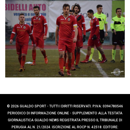
p
e
e
r
c
r
a
:
p
e
r
:
© 2026 GUALDO SPORT - TUTTI I DIRITTI RISERVATI. P.IVA: 0394780546
PERIODICO DI INFORMAZIONE ONLINE - SUPPLEMENTO ALLA TESTATA
GIORNALISTICA GUALDO NEWS REGISTRATA PRESSO IL TRIBUNALE DI
PERUGIA AL N. 21/2024. ISCRIZIONE AL ROCP N. 42518. EDITORE: